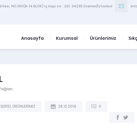
itesi, NO:10V(B-14 BLOK) iç kapı no : 201, 34235 Esenler/İstanbul
inf
Anasayfa
Kurumsal
Ürünlerimiz
Sık
L
Yağları
SERİSİ
,
ÜRÜNLERİMİZ
26.12.2019
0