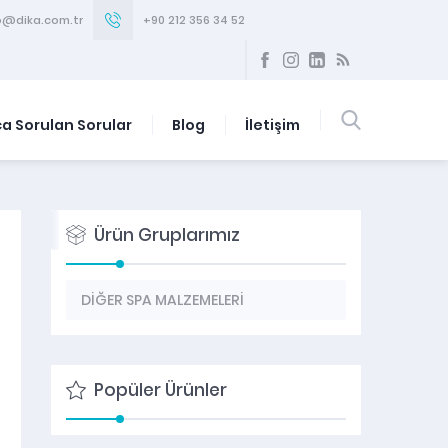
o@dika.com.tr
+90 212 356 34 52
ça Sorulan Sorular
Blog
İletişim
Ürün Gruplarımız
DİĞER SPA MALZEMELERİ
Foto Galeri
Hakkımızda
Popüler Ürünler
HAMAM MALZEMELERİ