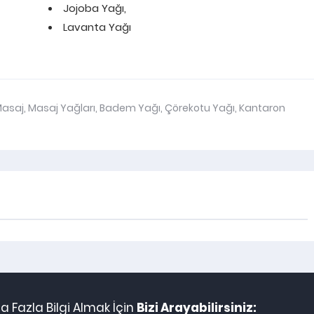
Jojoba Yağı,
Lavanta Yağı
asaj
,
Masaj Yağları
,
Badem Yağı
,
Çörekotu Yağı
,
Kantaron
 Fazla Bilgi Almak İçin
Bizi Arayabilirsiniz: