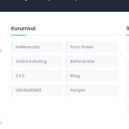
Kurumsal
İ
Hakkımızda
Foto Galeri
ma
Online Katalog
Referanslar
S.S.S.
Blog
ÜRÜNLERİMİZ
İletişim
l