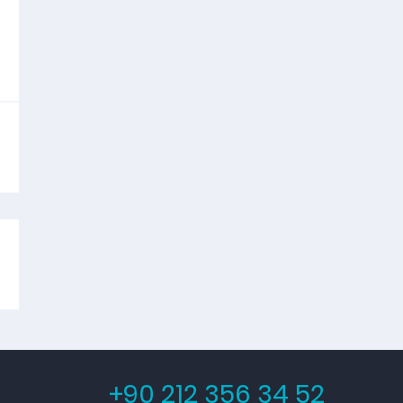
Diğer Spa Tekstil
Havlu
Klasik Bukle Serisi
Peştemaller
Yatak Üstü Tekstil
OTEL-SPA TERLİKLERİ
Eva
Lüks Terlik
Parmak Arası
Petek
Poly
+90 212 356 34 52
Poly Havlu