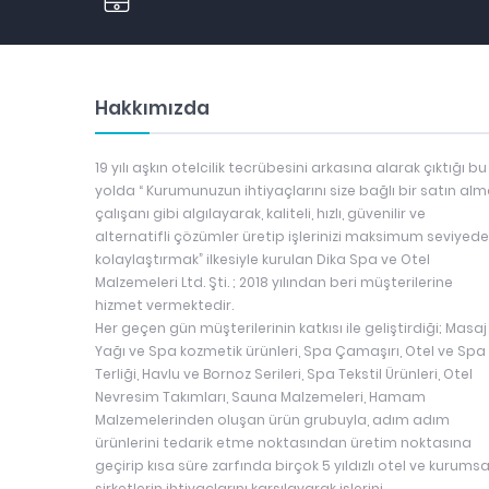
Hakkımızda
19 yılı aşkın otelcilik tecrübesini arkasına alarak çıktığı bu
yolda “ Kurumunuzun ihtiyaçlarını size bağlı bir satın al
çalışanı gibi algılayarak, kaliteli, hızlı, güvenilir ve
alternatifli çözümler üretip işlerinizi maksimum seviyede
kolaylaştırmak” ilkesiyle kurulan Dika Spa ve Otel
Malzemeleri Ltd. Şti. ; 2018 yılından beri müşterilerine
hizmet vermektedir.
Her geçen gün müşterilerinin katkısı ile geliştirdiği; Masaj
Yağı ve Spa kozmetik ürünleri, Spa Çamaşırı, Otel ve Spa
Terliği, Havlu ve Bornoz Serileri, Spa Tekstil Ürünleri, Otel
Nevresim Takımları, Sauna Malzemeleri, Hamam
Malzemelerinden oluşan ürün grubuyla, adım adım
ürünlerini tedarik etme noktasından üretim noktasına
geçirip kısa süre zarfında birçok 5 yıldızlı otel ve kurumsa
şirketlerin ihtiyaçlarını karşılayarak işlerini