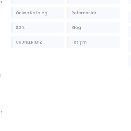
ma
Online Katalog
Referanslar
S.S.S.
Blog
ÜRÜNLERİMİZ
İletişim
l
et