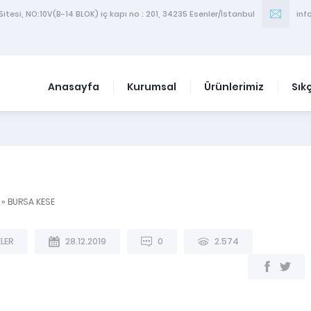
itesi, NO:10V(B-14 BLOK) iç kapı no : 201, 34235 Esenler/İstanbul
inf
Anasayfa
Kurumsal
Ürünlerimiz
Sık
»
BURSA KESE
ELER
28.12.2019
0
2.574