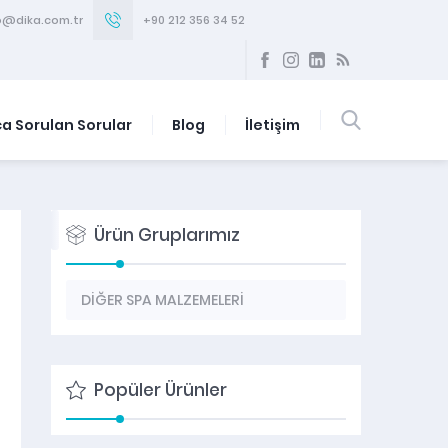
o@dika.com.tr
+90 212 356 34 52
ça Sorulan Sorular
Blog
İletişim
Ürün Gruplarımız
DİĞER SPA MALZEMELERİ
Foto Galeri
Hakkımızda
Popüler Ürünler
HAMAM MALZEMELERİ