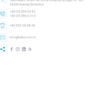
Tekstilkent Sitesi, NO:10V(B-14 BLOK) iç kapı no : 201,
34235 Esenler/İstanbul
Tela
+90 212 356 34 52
+90 212 356 D İ K A
Otomatik taslak
+90 532 213 68 29
Referanslar
SAUNA MALZEMELERİ
info@dika.com.tr
Kristal Mentol
Kum Saati
Sauna Kovaları
Sauna Sobası
Sauna Sobası Taşı
Termometre Higrometre
Sepet