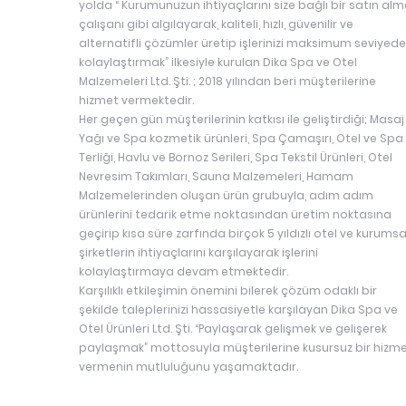
yolda “ Kurumunuzun ihtiyaçlarını size bağlı bir satın al
çalışanı gibi algılayarak, kaliteli, hızlı, güvenilir ve
alternatifli çözümler üretip işlerinizi maksimum seviyede
kolaylaştırmak” ilkesiyle kurulan Dika Spa ve Otel
Malzemeleri Ltd. Şti. ; 2018 yılından beri müşterilerine
hizmet vermektedir.
Her geçen gün müşterilerinin katkısı ile geliştirdiği; Masaj
Yağı ve Spa kozmetik ürünleri, Spa Çamaşırı, Otel ve Spa
Terliği, Havlu ve Bornoz Serileri, Spa Tekstil Ürünleri, Otel
Nevresim Takımları, Sauna Malzemeleri, Hamam
Malzemelerinden oluşan ürün grubuyla, adım adım
ürünlerini tedarik etme noktasından üretim noktasına
geçirip kısa süre zarfında birçok 5 yıldızlı otel ve kurumsa
şirketlerin ihtiyaçlarını karşılayarak işlerini
kolaylaştırmaya devam etmektedir.
Karşılıklı etkileşimin önemini bilerek çözüm odaklı bir
şekilde taleplerinizi hassasiyetle karşılayan Dika Spa ve
Otel Ürünleri Ltd. Şti. “Paylaşarak gelişmek ve gelişerek
paylaşmak” mottosuyla müşterilerine kusursuz bir hizm
vermenin mutluluğunu yaşamaktadır.