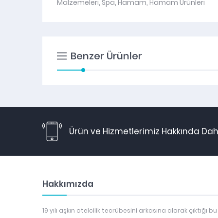
Malzemeleri
,
Spa
,
Hamam
,
Hamam Ürünleri
Benzer Ürünler
Ürün ve Hizmetlerimiz Hakkında Daha
Hakkımızda
19 yılı aşkın otelcilik tecrübesini arkasına alarak çıktığı bu