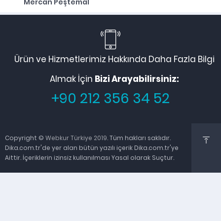
Mercan Peştemal
Ürün ve Hizmetlerimiz Hakkında Daha Fazla Bilgi
Almak İçin
Bizi Arayabilirsiniz:
+90 212 356 34 52
Copyright ©
Webkur Türkiye 2019
. Tüm hakları saklıdır.
Dika.com.tr'de yer alan bütün yazılı içerik Dika.com.tr'ye
Aittir. İçeriklerin izinsiz kullanılması Yasal olarak Suçtur.