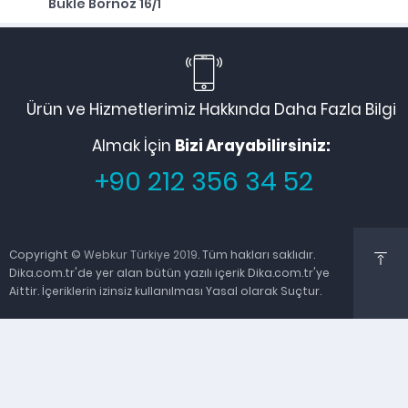
Bukle Bornoz 16/1
Ürün ve Hizmetlerimiz Hakkında Daha Fazla Bilgi
Almak İçin
Bizi Arayabilirsiniz:
+90 212 356 34 52
Copyright ©
Webkur Türkiye 2019
. Tüm hakları saklıdır.
Dika.com.tr'de yer alan bütün yazılı içerik Dika.com.tr'ye
Aittir. İçeriklerin izinsiz kullanılması Yasal olarak Suçtur.